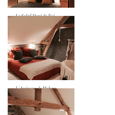
Le Soleil Doré de Zoé
Jacuzzi illimité
DECOUVRIR
L'Anémone de Malone
Jacuzzi illimité
DECOUVRIR